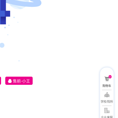
0
售前-小王
购物车
学校/院所
企业客服