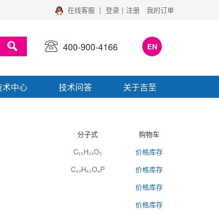
在线客服
|
登录
|
注册
我的订单
400-900-4166
EN
技术中心
技术问答
关于吉至
分子式
购物车
C₁₅H₂₄O₂
价格库存
C₄₂H₆₃O₄P
价格库存
价格库存
价格库存