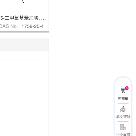
2,5-二甲氧基苯乙酸
,
95%
L-半胱氨酸盐酸盐水合物
,
98%
CAS No：
1758-25-4
CAS No：
7048-04-6
CAS N
0
购物车
学校/院所
企业客服