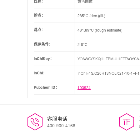
性状：
黄色固体
熔点：
285°C (dec.)(lit.)
沸点：
481.89°C (rough estimate)
保存条件：
2-8°C
InChIKey：
YOAWSYSKQHLFPM-UHFFFAOYSA
InChI：
InChI=1S/C20H13NO5/c21-10-1-4-13
Pubchem ID：
103924
客服电话
400-900-4166