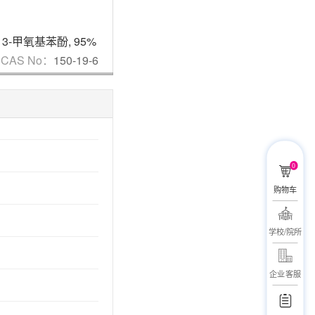
3-甲氧基苯酚
,
95%
柠檬酸
,
分析对照品,HPLC≥98%
4,4,4
CAS No：
150-19-6
CAS No：
77-92-9
CAS 
0
购物车
学校/院所
企业客服