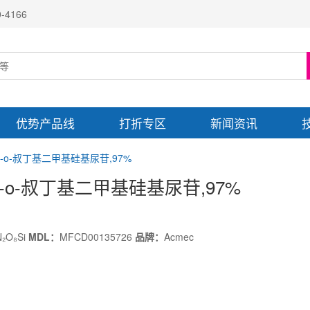
4166
优势产品线
打折专区
新闻资讯
-2'-o-叔丁基二甲基硅基尿苷,97%
)-2'-o-叔丁基二甲基硅基尿苷
,97%
N₂O₈Si
MDL：
MFCD00135726
品牌：
Acmec