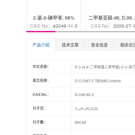
2-氯-6-碘甲苯
,
98%
二甲基亚砜-d6
,
D,99.8%
CAS No：
42048-11-3
CAS No：
2206-27-
产品介绍
技术文章
安全信息
相关论
中文名称：
5'-o-(4,4'-二甲氧基三苯甲基)-2'-
英文名称：
5'-O-DMT-2'-TBDMS-Uridine
CAS No.：
81246-80-2
分子式：
C₃₆H₄₄N₂O₈Si
分子量：
660.83