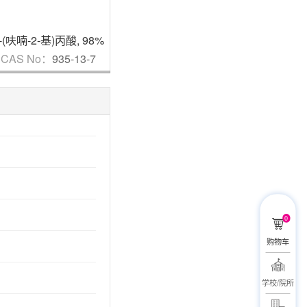
7%
-(呋喃-2-基)丙酸
,
98%
(3-羟基-2,3-二氢-1H-茚-1-基)氨基甲酸叔丁酯
CAS No：
935-13-7
CAS No：
1086378-
CAS N
71-3
0
购物车
学校/院所