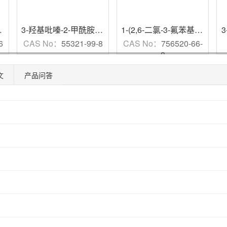
3-羟基吡嗪-2-甲酰胺
,
98%
1-(2,6-二氯-3-氟苯基)乙醇
,
9
3
6
CAS No：
55321-99-8
CAS No：
756520-66-
8
文
产品问答