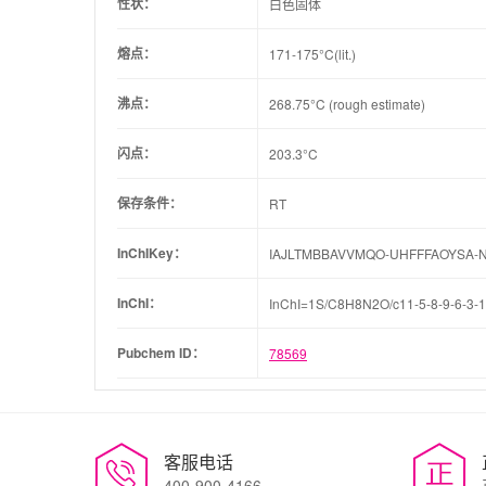
性状：
白色固体
熔点：
171-175°C(lit.)
沸点：
268.75°C (rough estimate)
闪点：
203.3°C
保存条件：
RT
InChIKey：
IAJLTMBBAVVMQO-UHFFFAOYSA-
InChI：
InChI=1S/C8H8N2O/c11-5-8-9-6-3-1-
Pubchem ID：
78569
客服电话
400-900-4166