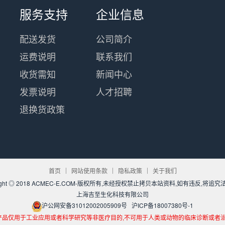
服务支持
企业信息
配送发货
公司简介
运费说明
联系我们
收货需知
新闻中心
发票说明
人才招聘
退换货政策
首页
网站使用条款
隐私政策
关于我们
yright ◎ 2018 ACMEC-E.COM-版权所有,未经授权禁止拷贝本站资料,如有违反,将追
上海吉至生化科技有限公司
沪公网安备31012002005909号
沪ICP备18007380号-1
品仅用于工业应用或者科学研究等非医疗目的,不可用于人类或动物的临床诊断或者治