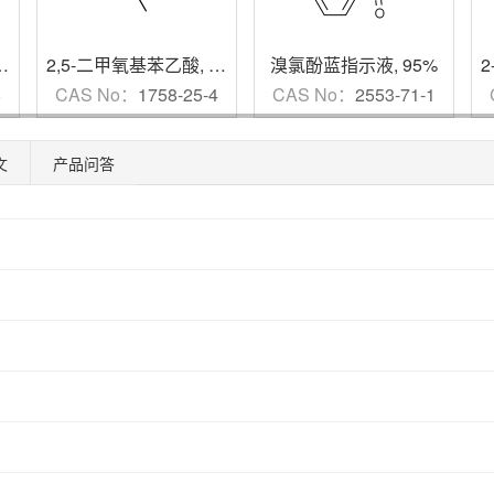
de (99.9%-Cs)
2,5-二甲氧基苯乙酸
,
-
,
95%
溴氯酚蓝指示液
,
95%
8
CAS No：
1758-25-4
CAS No：
2553-71-1
文
产品问答