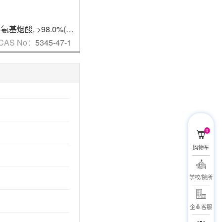
2-氨基烟酸
,
>98.0%(LC&T)
4-(氨甲基)-4-氟哌啶-1-羧酸叔丁酯
蛋白酶K
,
9
CAS No：
5345-47-1
CAS No：
620611-27-
CAS N
0
0
购物车
学校/院所
企业客服